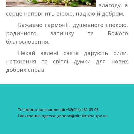
злагоду, а
серце наповнить вірою, надією й добром.
Бажаємо гармонії, душевного спокою,
родинного затишку та Божого
благословення.
Нехай зелені свята дарують сили,
натхнення та світлі думки для нових
добрих справ
Телефон кореспонденції +38(044) 481-03-08
Електронна адреса: general@pk-ukraina.gov.ua