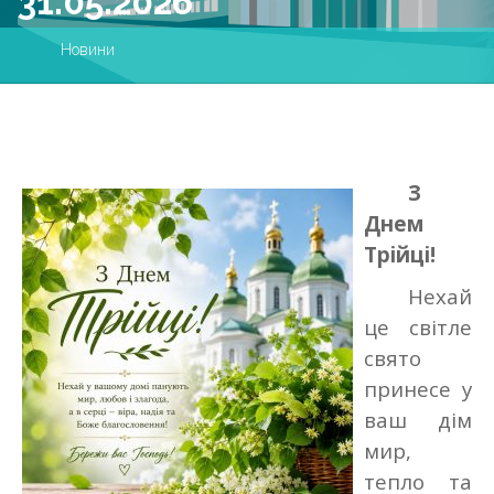
31.05.2026
Новини
З
Днем
Трійці!
Нехай
це світле
свято
принесе у
ваш дім
мир,
тепло та