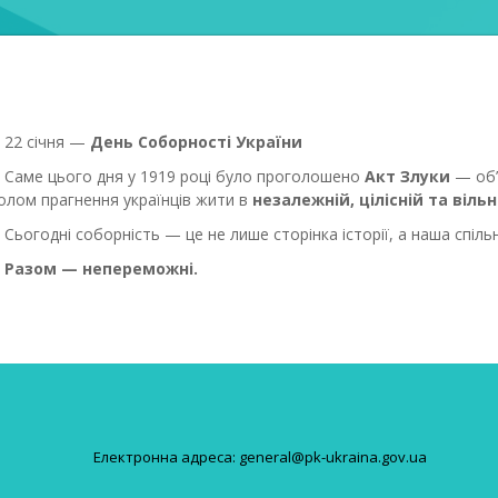
22 січня —
День Соборності України
Саме цього дня у 1919 році було проголошено
Акт Злуки
— об’
олом прагнення українців жити в
незалежній, цілісній та вільн
Сьогодні соборність — це не лише сторінка історії, а наша спільна
Разом — непереможні.
Електронна адреса: general@pk-ukraina.gov.ua